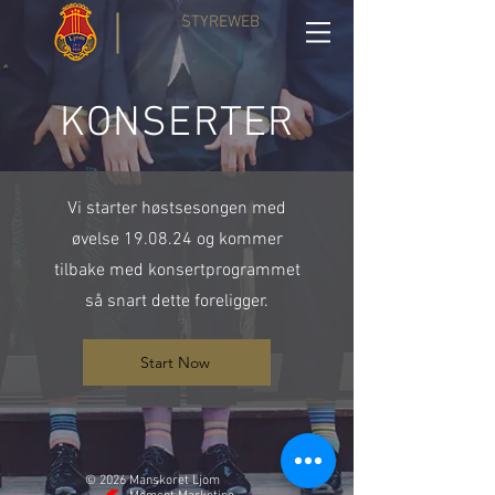
STYREWEB
KONSERTER
Vi starter høstsesongen med
øvelse 19.08.24 og kommer
tilbake med konsertprogrammet
så snart dette foreligger.
Start Now
© 2026 Manskoret Ljom